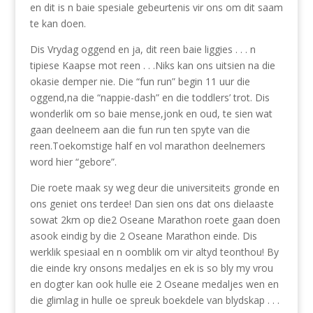
en dit is n baie spesiale gebeurtenis vir ons om dit saam
te kan doen.
Dis Vrydag oggend en ja, dit reen baie liggies . . . n
tipiese Kaapse mot reen . . .Niks kan ons uitsien na die
okasie demper nie. Die “fun run” begin 11 uur die
oggend,na die “nappie-dash” en die toddlers’ trot. Dis
wonderlik om so baie mense,jonk en oud, te sien wat
gaan deelneem aan die fun run ten spyte van die
reen.Toekomstige half en vol marathon deelnemers
word hier “gebore”.
Die roete maak sy weg deur die universiteits gronde en
ons geniet ons terdee! Dan sien ons dat ons dielaaste
sowat 2km op die2 Oseane Marathon roete gaan doen
asook eindig by die 2 Oseane Marathon einde. Dis
werklik spesiaal en n oomblik om vir altyd teonthou! By
die einde kry onsons medaljes en ek is so bly my vrou
en dogter kan ook hulle eie 2 Oseane medaljes wen en
die glimlag in hulle oe spreuk boekdele van blydskap . . .