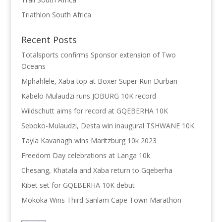
Triathlon South Africa
Recent Posts
Totalsports confirms Sponsor extension of Two
Oceans
Mphahlele, Xaba top at Boxer Super Run Durban
Kabelo Mulaudzi runs JOBURG 10K record
Wildschutt aims for record at GQEBERHA 10K
Seboko-Mulaudzi, Desta win inaugural TSHWANE 10K
Tayla Kavanagh wins Maritzburg 10k 2023
Freedom Day celebrations at Langa 10k
Chesang, Khatala and Xaba return to Gqeberha
Kibet set for GQEBERHA 10K debut
Mokoka Wins Third Sanlam Cape Town Marathon