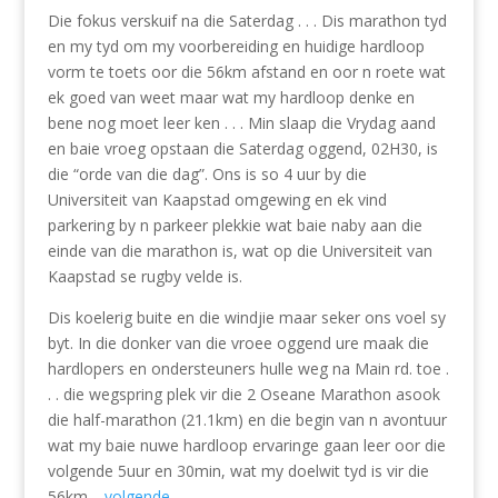
Die fokus verskuif na die Saterdag . . . Dis marathon tyd
en my tyd om my voorbereiding en huidige hardloop
vorm te toets oor die 56km afstand en oor n roete wat
ek goed van weet maar wat my hardloop denke en
bene nog moet leer ken . . . Min slaap die Vrydag aand
en baie vroeg opstaan die Saterdag oggend, 02H30, is
die “orde van die dag”. Ons is so 4 uur by die
Universiteit van Kaapstad omgewing en ek vind
parkering by n parkeer plekkie wat baie naby aan die
einde van die marathon is, wat op die Universiteit van
Kaapstad se rugby velde is.
Dis koelerig buite en die windjie maar seker ons voel sy
byt. In die donker van die vroee oggend ure maak die
hardlopers en ondersteuners hulle weg na Main rd. toe .
. . die wegspring plek vir die 2 Oseane Marathon asook
die half-marathon (21.1km) en die begin van n avontuur
wat my baie nuwe hardloop ervaringe gaan leer oor die
volgende 5uur en 30min, wat my doelwit tyd is vir die
56km.
volgende