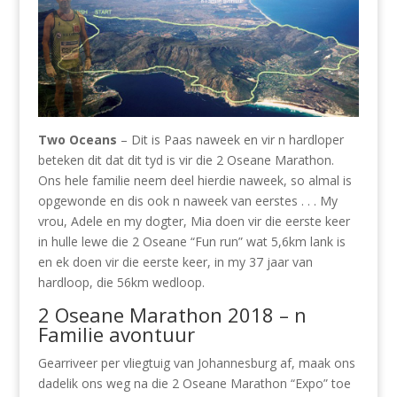
Two Oceans
– Dit is Paas naweek en vir n hardloper
beteken dit dat dit tyd is vir die 2 Oseane Marathon.
Ons hele familie neem deel hierdie naweek, so almal is
opgewonde en dis ook n naweek van eerstes . . . My
vrou, Adele en my dogter, Mia doen vir die eerste keer
in hulle lewe die 2 Oseane “Fun run” wat 5,6km lank is
en ek doen vir die eerste keer, in my 37 jaar van
hardloop, die 56km wedloop.
2 Oseane Marathon 2018 – n
Familie avontuur
Gearriveer per vliegtuig van Johannesburg af, maak ons
dadelik ons weg na die 2 Oseane Marathon “Expo” toe