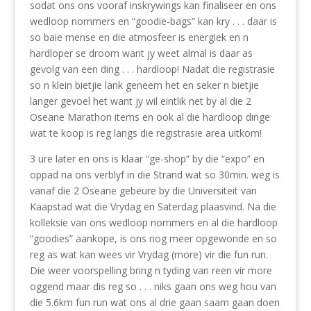
sodat ons ons vooraf inskrywings kan finaliseer en ons
wedloop nommers en “goodie-bags” kan kry . . . daar is
so baie mense en die atmosfeer is energiek en n
hardloper se droom want jy weet almal is daar as
gevolg van een ding . . . hardloop! Nadat die registrasie
so n klein bietjie lank geneem het en seker n bietjie
langer gevoel het want jy wil eintlik net by al die 2
Oseane Marathon items en ook al die hardloop dinge
wat te koop is reg langs die registrasie area uitkom!
3 ure later en ons is klaar “ge-shop” by die “expo” en
oppad na ons verblyf in die Strand wat so 30min. weg is
vanaf die 2 Oseane gebeure by die Universiteit van
Kaapstad wat die Vrydag en Saterdag plaasvind. Na die
kolleksie van ons wedloop nommers en al die hardloop
“goodies” aankope, is ons nog meer opgewonde en so
reg as wat kan wees vir Vrydag (more) vir die fun run.
Die weer voorspelling bring n tyding van reen vir more
oggend maar dis reg so . . . niks gaan ons weg hou van
die 5.6km fun run wat ons al drie gaan saam gaan doen